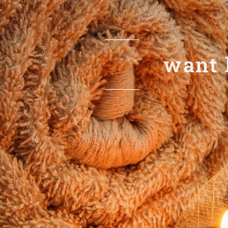
Adem 
want hie