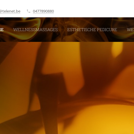
@telenet.be
0477890880
ME
WELLNESSMASSAGES
ESTHETISCHE PEDICURE
WE