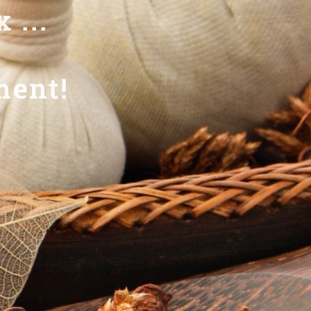
..
ent!