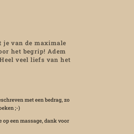
️❤️❤️
at je van de maximale
oor het begrip! Adem
 Heel veel liefs van het
eschreven met een bedrag, zo
eken ;-)
e op een massage, dank voor