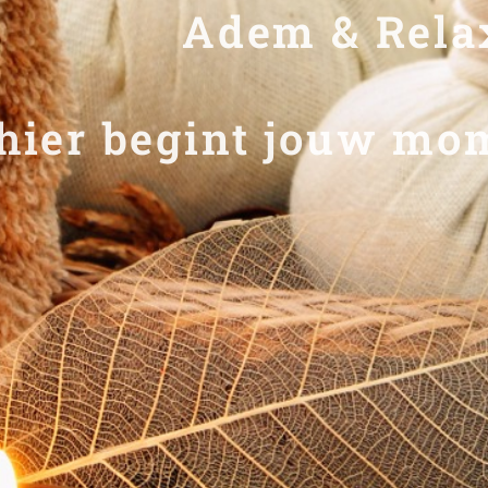
& Relax .
r begint jouw mom