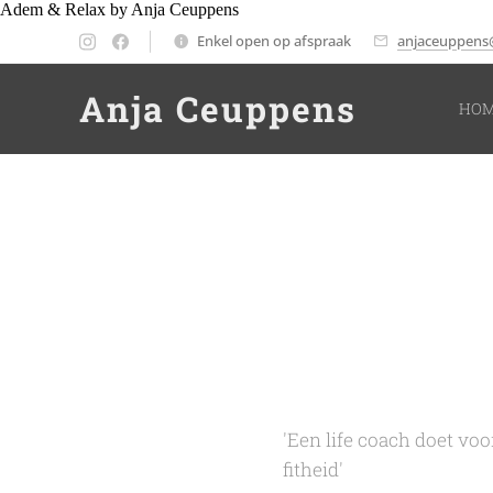
Adem & Relax by Anja Ceuppens
Enkel open op afspraak
anjaceuppens
Anja Ceuppens
HO
'Een life coach doet voo
fitheid'