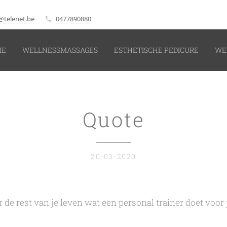
@telenet.be
0477890880
ME
WELLNESSMASSAGES
ESTHETISCHE PEDICURE
WE
Quote
20-03-2020
r de rest van je leven wat een personal trainer doet voor