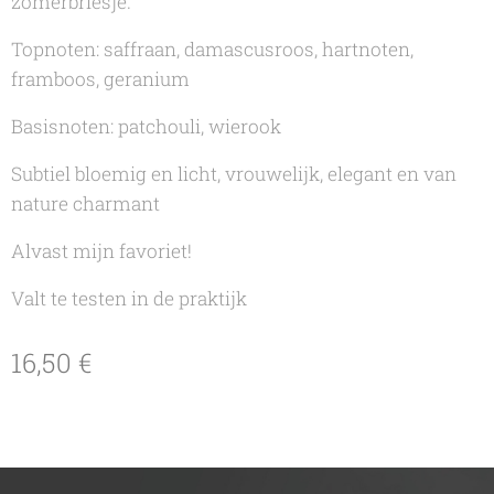
zomerbriesje.
Topnoten: saffraan, damascusroos, hartnoten,
framboos, geranium
Basisnoten: patchouli, wierook
Subtiel bloemig en licht, vrouwelijk, elegant en van
nature charmant
Alvast mijn favoriet!
Valt te testen in de praktijk
16,50
€