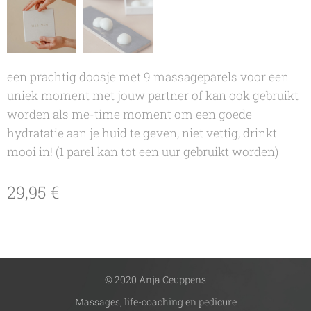
een prachtig doosje met 9 massageparels voor een
uniek moment met jouw partner of kan ook gebruikt
worden als me-time moment om een goede
hydratatie aan je huid te geven, niet vettig, drinkt
mooi in! (1 parel kan tot een uur gebruikt worden)
29,95
€
© 2020 Anja Ceuppens
Massages, life-coaching en pedicure